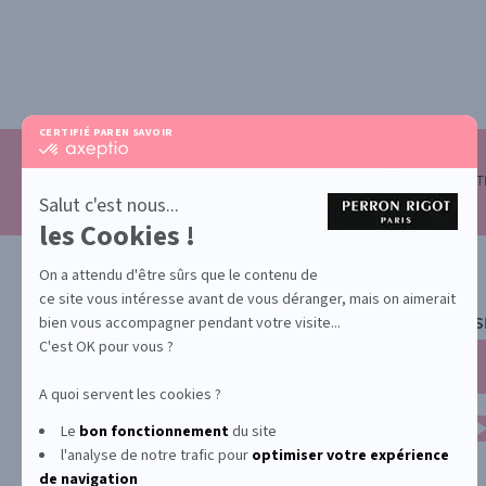
CERTIFIÉ PAR
EN SAVOIR PLUS SUR
certifié
par
Axeptio
SATISFAIT OU REMBOURSÉ
ECHANTI
-
Salut c'est nous...
En
les Cookies !
savoir
plus
sur
On a attendu d'être sûrs que le contenu de
Axeptio
ce site vous intéresse avant de vous déranger, mais on aimerait
bien vous accompagner pendant votre visite...
NEWS
C'est OK pour vous ?
A quoi servent les cookies ?
Le
bon fonctionnement
du site
l'analyse de notre trafic pour
optimiser
votre expérience
de navigation