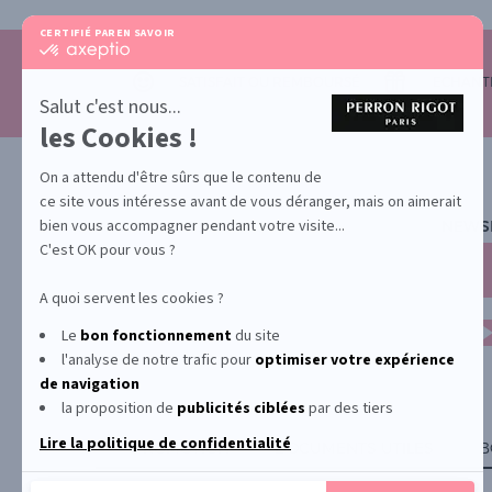
CERTIFIÉ PAR
EN SAVOIR PLUS SUR
certifié
par
Axeptio
SATISFAIT OU REMBOURSÉ
ECHANTI
-
Salut c'est nous...
En
les Cookies !
savoir
plus
sur
On a attendu d'être sûrs que le contenu de
Axeptio
ce site vous intéresse avant de vous déranger, mais on aimerait
bien vous accompagner pendant votre visite...
NEWS
C'est OK pour vous ?
A quoi servent les cookies ?
Le
bon fonctionnement
du site
l'analyse de notre trafic pour
optimiser
votre expérience
de navigation
la proposition de
publicités ciblées
par des tiers
Lire la politique de confidentialité
PROMOTION
DOCUMENTS UTILES
B