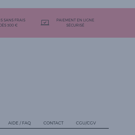
IS SANS FRAIS
PAIEMENT EN LIGNE
DÈS 300 €
SÉCURISÉ
AIDE / FAQ
CONTACT
CGU/CGV