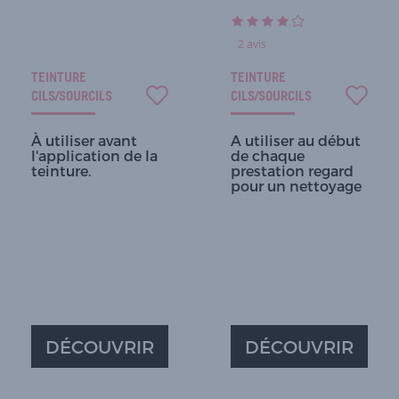
2
avis
TEINTURE
TEINTURE
CILS/SOURCILS
CILS/SOURCILS
À utiliser avant
A utiliser au début
l'application de la
de chaque
teinture.
prestation regard
pour un nettoyage
DÉCOUVRIR
DÉCOUVRIR