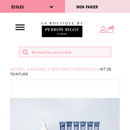
ÉCOLES
MON PANIER
0
ACCUEIL
REGARD
TEINTURE CILS/SOURCILS
KIT DE
TEINTURE