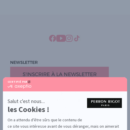
NEWSLETTER
S'INSCRIRE À LA NEWSLETTER
CERTIFIÉ PAR
certifié
par
PROMOTION
Axeptio
-
Salut c'est nous...
DOCUMENTS UTILES
En
les Cookies !
BOUTIQUE PARTICULIERS
savoir
plus
VOTRE GROSSISTE ESTHÉTIQUE
sur
On a attendu d'être sûrs que le contenu de
AIDE / FAQ
Axeptio
ce site vous intéresse avant de vous déranger, mais on aimerait
CONTACT