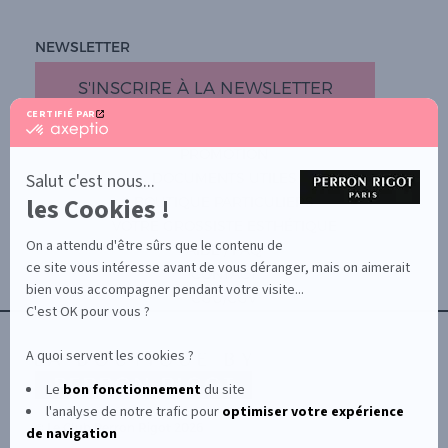
NEWSLETTER
S'INSCRIRE À LA NEWSLETTER
CERTIFIÉ PAR
certifié
par
PROMOTION
Axeptio
-
Salut c'est nous...
DOCUMENTS UTILES
En
les Cookies !
BOUTIQUE PARTICULIERS
savoir
plus
VOTRE GROSSISTE ESTHÉTIQUE
sur
On a attendu d'être sûrs que le contenu de
AIDE / FAQ
Axeptio
ce site vous intéresse avant de vous déranger, mais on aimerait
CONTACT
bien vous accompagner pendant votre visite...
CGU/CGV
C'est OK pour vous ?
A quoi servent les cookies ?
Le
bon fonctionnement
du site
l'analyse de notre trafic pour
optimiser
votre expérience
© Le Club Perron Rigot 2026
de navigation