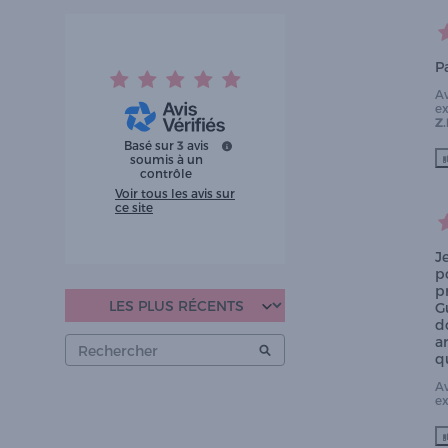
Pa
A
e
Z.
Basé sur
3
avis
soumis à un
contrôle
Voir tous les avis sur
ce site
Je
po
p
G
d
ar
q
A
e