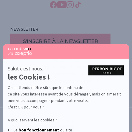
NEWSLETTER
S'INSCRIRE À LA NEWSLETTER
CERTIFIÉ PAR
certifié
par
PROMOTION
Axeptio
-
Salut c'est nous...
DOCUMENTS UTILES
En
les Cookies !
BOUTIQUE PARTICULIERS
savoir
plus
VOTRE GROSSISTE ESTHÉTIQUE
sur
On a attendu d'être sûrs que le contenu de
AIDE / FAQ
Axeptio
ce site vous intéresse avant de vous déranger, mais on aimerait
CONTACT
bien vous accompagner pendant votre visite...
CGU/CGV
C'est OK pour vous ?
A quoi servent les cookies ?
Le
bon fonctionnement
du site