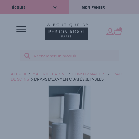
ÉCOLES
MON PANIER
0
ACCUEIL
MATÉRIEL CABINE
CONSOMMABLES
DRAPS
DE SOINS
DRAPS D'EXAMEN OUATÉS JETABLES