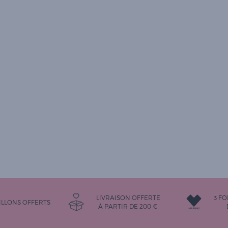
LIVRAISON OFFERTE
3 FO
LLONS OFFERTS
À PARTIR DE
200
€