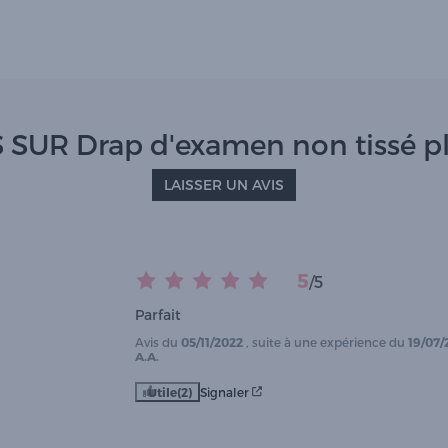
 SUR Drap d'examen non tissé pli
LAISSER UN AVIS
5
/
5
Parfait
Avis du
05/11/2022
, suite à une expérience du
19/07/
A.A.
Utile
(2)
Signaler