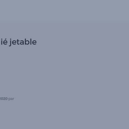
é jetable
2020
par