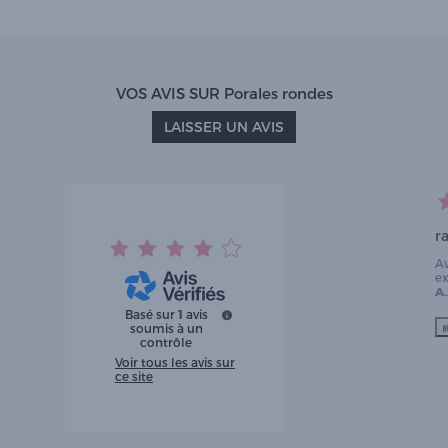
VOS AVIS SUR Porales rondes
LAISSER UN AVIS
r
A
e
A.
Basé sur
1
avis
soumis à un
contrôle
Voir tous les avis sur
ce site