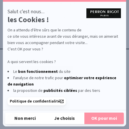
par
PROMOTION
Axeptio
-
Salut c'est nous...
DOCUMENTS UTILES
En
les Cookies !
BOUTIQUE PARTICULIERS
savoir
plus
VOTRE GROSSISTE ESTHÉTIQUE
sur
On a attendu d'être sûrs que le contenu de
AIDE / FAQ
Axeptio
ce site vous intéresse avant de vous déranger, mais on aimerait
CONTACT
bien vous accompagner pendant votre visite...
CGU/CGV
C'est OK pour vous ?
A quoi servent les cookies ?
Le
bon fonctionnement
du site
l'analyse de notre trafic pour
optimiser
votre expérience
© Le Club Perron Rigot 2026
de navigation
la proposition de
publicités ciblées
par des tiers
Perron Rigot fabrique et distribue des produits et
Politique de confidentialité
matériels esthétiques à destination des instituts et spas.
Il est la référence mondiale de la cire à épiler
professionnelle.
Non merci
Je choisis
OK pour moi